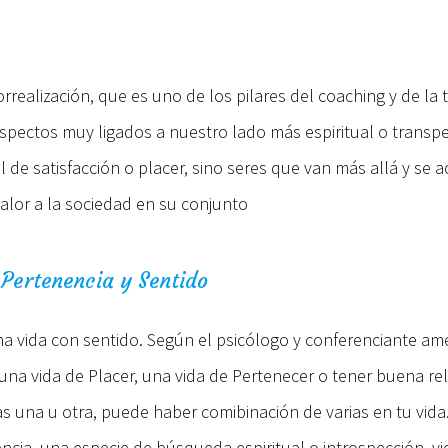
rrealización, que es uno de los pilares del coaching y de la
aspectos muy ligados a nuestro lado más espiritual o transp
 de satisfacción o placer, sino seres que van más allá y se a
alor a la sociedad en su conjunto
, Pertenencia y Sentido
una vida con sentido. Según el psicólogo y conferenciante am
 una vida de Placer, una vida de Pertenecer o tener buena re
gas una u otra, puede haber comibinación de varias en tu vid
encia, una especie de búsqueda espiritual o introspección, v