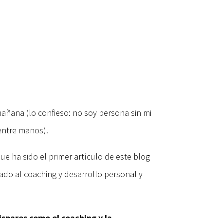
añana (lo confieso: no soy persona sin mi
entre manos).
 ha sido el primer artículo de este blog
do al coaching y desarrollo personal y
spares como el coaching y la