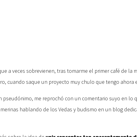
que a veces sobrevienen, tras tomarme el primer café de la m
laro, cuando saque un proyecto muy chulo que tengo ahora 
n pseudónimo, me reprochó con un comentario suyo en lo que
merinas hablando de los Vedas y budismo en un blog dedica
más sobre la idea de
unir conceptos tan aparentemente di