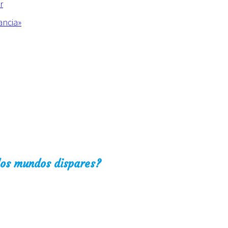
r
ancia»
¿dos mundos dispares?