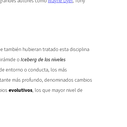
de grandes autores como
Wayne Dyer
, Tony
e también hubieran tratado esta disciplina
pirámide o
Iceberg de los niveles
 de entorno o conducta, los más
 bastante más profundo, denominados cambios
mbios
evolutivos
, los que mayor nivel de