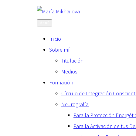
Saltar
al
Menú
contenido
Inicio
Sobre mí
Titulación
Medios
Formación
Círculo de Integración Conscient
Neurografía
Para la Protección Energét
Para la Activación de tus D