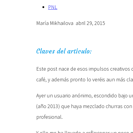
PNL
María Mikhailova
abril 29, 2015
Claves del artículo:
Este post nace de esos impulsos creativos 
café, y además pronto lo veréis aun más c
Ayer un usuario anónimo, escondido bajo u
(año 2013) que haya mezclado churras con 
profesional.
Y ello me ha llevado a reflexionar un poco 