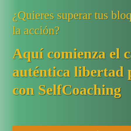
¿Quieres superar tus blo
la acción?
Aquí comienza el 
auténtica libertad
con SelfCoaching