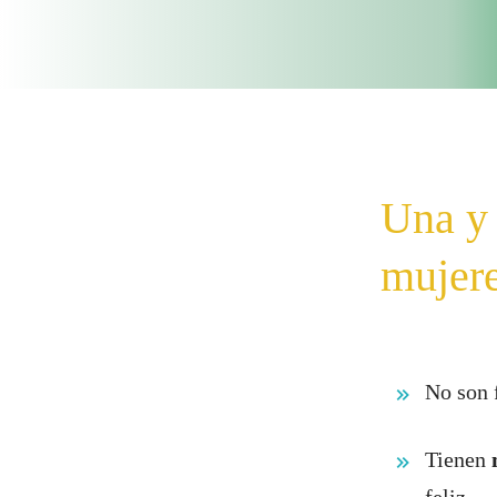
Una y 
mujere
No son f
Tienen