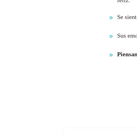
feliz.
Se sien
Sus emo
Piensan