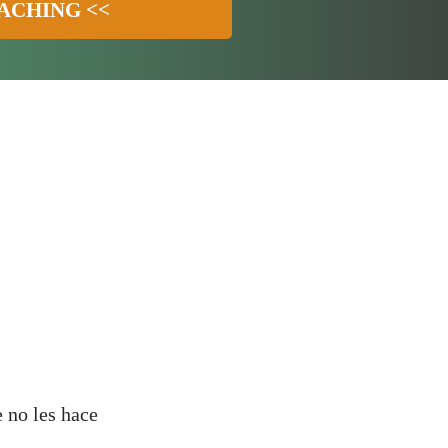
ACHING <<
e no les hace